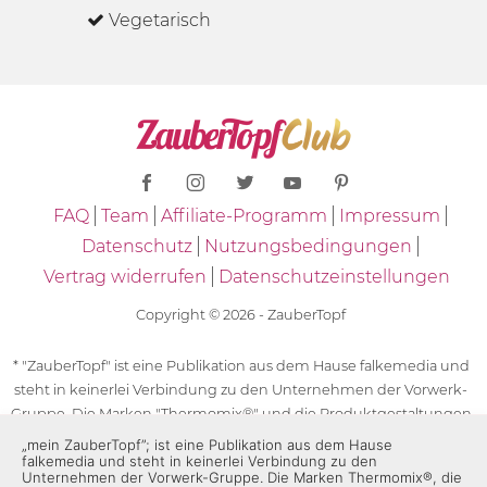
Vegetarisch
FAQ
Team
Affiliate-Programm
Impressum
Datenschutz
Nutzungsbedingungen
Vertrag widerrufen
Datenschutzeinstellungen
Copyright © 2026 - ZauberTopf
* "ZauberTopf" ist eine Publikation aus dem Hause falkemedia und
steht in keinerlei Verbindung zu den Unternehmen der Vorwerk-
Gruppe. Die Marken "Thermomix®" und die Produktgestaltungen
des "Thermomix®" sind eingetragene Marken der Unternehmen
„mein ZauberTopf”; ist eine Publikation aus dem Hause
falkemedia und steht in keinerlei Verbindung zu den
der Vorwerk-Gruppe. Die Marken Thermomix®, die Zeichen TM5®,
Unternehmen der Vorwerk-Gruppe. Die Marken Thermomix®, die
TM6 und TM31 sowie die Produktgestaltungen des Thermomix®