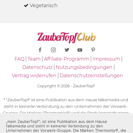
Vegetarisch
FAQ
Team
Affiliate-Programm
Impressum
Datenschutz
Nutzungsbedingungen
Vertrag widerrufen
Datenschutzeinstellungen
Copyright © 2026 - ZauberTopf
* "ZauberTopf" ist eine Publikation aus dem Hause falkemedia und
steht in keinerlei Verbindung zu den Unternehmen der Vorwerk-
Gruppe. Die Marken "Thermomix®" und die Produktgestaltungen
des "Thermomix®" sind eingetragene Marken der Unternehmen
„mein ZauberTopf”; ist eine Publikation aus dem Hause
falkemedia und steht in keinerlei Verbindung zu den
der Vorwerk-Gruppe. Die Marken Thermomix®, die Zeichen TM5®,
Unternehmen der Vorwerk-Gruppe. Die Marken Thermomix®, die
TM6 und TM31 sowie die Produktgestaltungen des Thermomix®