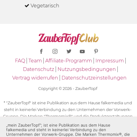
Vegetarisch
FAQ
Team
Affiliate-Programm
Impressum
Datenschutz
Nutzungsbedingungen
Vertrag widerrufen
Datenschutzeinstellungen
Copyright © 2026 - ZauberTopf
* "ZauberTopf" ist eine Publikation aus dem Hause falkemedia und
steht in keinerlei Verbindung zu den Unternehmen der Vorwerk-
Gruppe. Die Marken "Thermomix®" und die Produktgestaltungen
des "Thermomix®" sind eingetragene Marken der Unternehmen
„mein ZauberTopf”; ist eine Publikation aus dem Hause
falkemedia und steht in keinerlei Verbindung zu den
der Vorwerk-Gruppe. Die Marken Thermomix®, die Zeichen TM5®,
Unternehmen der Vorwerk-Gruppe. Die Marken Thermomix®, die
TM6 und TM31 sowie die Produktgestaltungen des Thermomix®