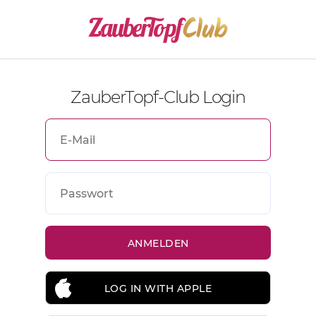
ZauberTopf-Club Login
LOG IN WITH APPLE