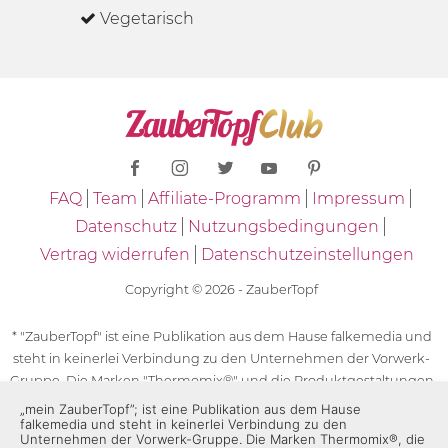
Vegetarisch
FAQ
Team
Affiliate-Programm
Impressum
Datenschutz
Nutzungsbedingungen
Vertrag widerrufen
Datenschutzeinstellungen
Copyright © 2026 - ZauberTopf
* "ZauberTopf" ist eine Publikation aus dem Hause falkemedia und
steht in keinerlei Verbindung zu den Unternehmen der Vorwerk-
Gruppe. Die Marken "Thermomix®" und die Produktgestaltungen
des "Thermomix®" sind eingetragene Marken der Unternehmen
„mein ZauberTopf”; ist eine Publikation aus dem Hause
falkemedia und steht in keinerlei Verbindung zu den
der Vorwerk-Gruppe. Die Marken Thermomix®, die Zeichen TM5®,
Unternehmen der Vorwerk-Gruppe. Die Marken Thermomix®, die
TM6 und TM31 sowie die Produktgestaltungen des Thermomix®