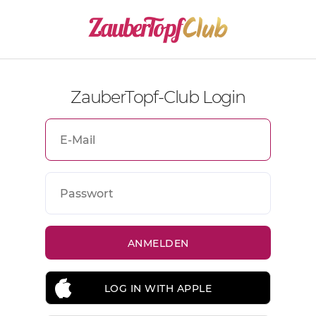
ZauberTopf-Club Login
LOG IN WITH APPLE