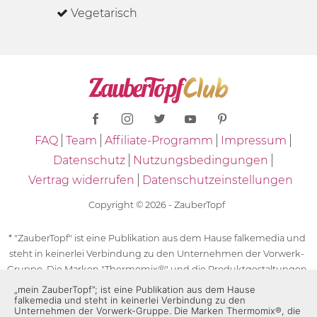
Vegetarisch
FAQ
Team
Affiliate-Programm
Impressum
Datenschutz
Nutzungsbedingungen
Vertrag widerrufen
Datenschutzeinstellungen
Copyright © 2026 - ZauberTopf
* "ZauberTopf" ist eine Publikation aus dem Hause falkemedia und
steht in keinerlei Verbindung zu den Unternehmen der Vorwerk-
Gruppe. Die Marken "Thermomix®" und die Produktgestaltungen
des "Thermomix®" sind eingetragene Marken der Unternehmen
„mein ZauberTopf”; ist eine Publikation aus dem Hause
falkemedia und steht in keinerlei Verbindung zu den
der Vorwerk-Gruppe. Die Marken Thermomix®, die Zeichen TM5®,
Unternehmen der Vorwerk-Gruppe. Die Marken Thermomix®, die
TM6 und TM31 sowie die Produktgestaltungen des Thermomix®