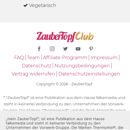
Vegetarisch
FAQ
Team
Affiliate-Programm
Impressum
Datenschutz
Nutzungsbedingungen
Vertrag widerrufen
Datenschutzeinstellungen
Copyright © 2026 - ZauberTopf
* "ZauberTopf" ist eine Publikation aus dem Hause falkemedia und
steht in keinerlei Verbindung zu den Unternehmen der Vorwerk-
Gruppe. Die Marken "Thermomix®" und die Produktgestaltungen
des "Thermomix®" sind eingetragene Marken der Unternehmen
„mein ZauberTopf”; ist eine Publikation aus dem Hause
falkemedia und steht in keinerlei Verbindung zu den
der Vorwerk-Gruppe. Die Marken Thermomix®, die Zeichen TM5®,
Unternehmen der Vorwerk-Gruppe. Die Marken Thermomix®, die
TM6 und TM31 sowie die Produktgestaltungen des Thermomix®