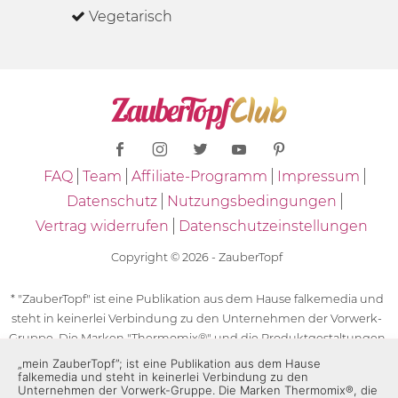
Vegetarisch
FAQ
Team
Affiliate-Programm
Impressum
Datenschutz
Nutzungsbedingungen
Vertrag widerrufen
Datenschutzeinstellungen
Copyright © 2026 - ZauberTopf
* "ZauberTopf" ist eine Publikation aus dem Hause falkemedia und
steht in keinerlei Verbindung zu den Unternehmen der Vorwerk-
Gruppe. Die Marken "Thermomix®" und die Produktgestaltungen
des "Thermomix®" sind eingetragene Marken der Unternehmen
„mein ZauberTopf”; ist eine Publikation aus dem Hause
falkemedia und steht in keinerlei Verbindung zu den
der Vorwerk-Gruppe. Die Marken Thermomix®, die Zeichen TM5®,
Unternehmen der Vorwerk-Gruppe. Die Marken Thermomix®, die
TM6 und TM31 sowie die Produktgestaltungen des Thermomix®