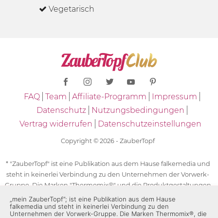
Vegetarisch
FAQ
Team
Affiliate-Programm
Impressum
Datenschutz
Nutzungsbedingungen
Vertrag widerrufen
Datenschutzeinstellungen
Copyright © 2026 - ZauberTopf
* "ZauberTopf" ist eine Publikation aus dem Hause falkemedia und
steht in keinerlei Verbindung zu den Unternehmen der Vorwerk-
Gruppe. Die Marken "Thermomix®" und die Produktgestaltungen
des "Thermomix®" sind eingetragene Marken der Unternehmen
„mein ZauberTopf”; ist eine Publikation aus dem Hause
falkemedia und steht in keinerlei Verbindung zu den
der Vorwerk-Gruppe. Die Marken Thermomix®, die Zeichen TM5®,
Unternehmen der Vorwerk-Gruppe. Die Marken Thermomix®, die
TM6 und TM31 sowie die Produktgestaltungen des Thermomix®