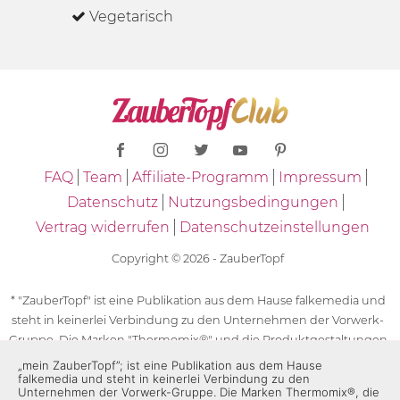
Vegetarisch
FAQ
Team
Affiliate-Programm
Impressum
Datenschutz
Nutzungsbedingungen
Vertrag widerrufen
Datenschutzeinstellungen
Copyright © 2026 - ZauberTopf
* "ZauberTopf" ist eine Publikation aus dem Hause falkemedia und
steht in keinerlei Verbindung zu den Unternehmen der Vorwerk-
Gruppe. Die Marken "Thermomix®" und die Produktgestaltungen
des "Thermomix®" sind eingetragene Marken der Unternehmen
„mein ZauberTopf”; ist eine Publikation aus dem Hause
falkemedia und steht in keinerlei Verbindung zu den
der Vorwerk-Gruppe. Die Marken Thermomix®, die Zeichen TM5®,
Unternehmen der Vorwerk-Gruppe. Die Marken Thermomix®, die
TM6 und TM31 sowie die Produktgestaltungen des Thermomix®