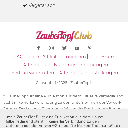
Vegetarisch
FAQ
Team
Affiliate-Programm
Impressum
Datenschutz
Nutzungsbedingungen
Vertrag widerrufen
Datenschutzeinstellungen
Copyright © 2026 - ZauberTopf
* "ZauberTopf" ist eine Publikation aus dem Hause falkemedia und
steht in keinerlei Verbindung zu den Unternehmen der Vorwerk-
Gruppe. Die Marken "Thermomix®" und die Produktgestaltungen
des "Thermomix®" sind eingetragene Marken der Unternehmen
„mein ZauberTopf”; ist eine Publikation aus dem Hause
falkemedia und steht in keinerlei Verbindung zu den
der Vorwerk-Gruppe. Die Marken Thermomix®, die Zeichen TM5®,
Unternehmen der Vorwerk-Gruppe. Die Marken Thermomix®, die
TM6 und TM31 sowie die Produktgestaltungen des Thermomix®