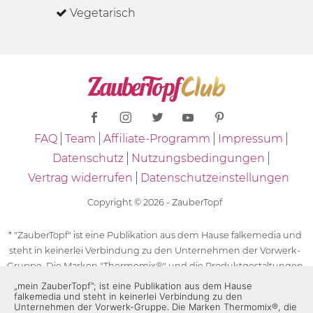
Vegetarisch
FAQ
Team
Affiliate-Programm
Impressum
Datenschutz
Nutzungsbedingungen
Vertrag widerrufen
Datenschutzeinstellungen
Copyright © 2026 - ZauberTopf
* "ZauberTopf" ist eine Publikation aus dem Hause falkemedia und
steht in keinerlei Verbindung zu den Unternehmen der Vorwerk-
Gruppe. Die Marken "Thermomix®" und die Produktgestaltungen
des "Thermomix®" sind eingetragene Marken der Unternehmen
„mein ZauberTopf”; ist eine Publikation aus dem Hause
falkemedia und steht in keinerlei Verbindung zu den
der Vorwerk-Gruppe. Die Marken Thermomix®, die Zeichen TM5®,
Unternehmen der Vorwerk-Gruppe. Die Marken Thermomix®, die
TM6 und TM31 sowie die Produktgestaltungen des Thermomix®