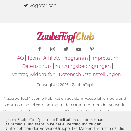
Vegetarisch
FAQ
Team
Affiliate-Programm
Impressum
Datenschutz
Nutzungsbedingungen
Vertrag widerrufen
Datenschutzeinstellungen
Copyright © 2026 - ZauberTopf
* "ZauberTopf" ist eine Publikation aus dem Hause falkemedia und
steht in keinerlei Verbindung zu den Unternehmen der Vorwerk-
Gruppe. Die Marken "Thermomix®" und die Produktgestaltungen
des "Thermomix®" sind eingetragene Marken der Unternehmen
„mein ZauberTopf”; ist eine Publikation aus dem Hause
falkemedia und steht in keinerlei Verbindung zu den
der Vorwerk-Gruppe. Die Marken Thermomix®, die Zeichen TM5®,
Unternehmen der Vorwerk-Gruppe. Die Marken Thermomix®, die
TM6 und TM31 sowie die Produktgestaltungen des Thermomix®