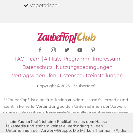
Vegetarisch
FAQ
Team
Affiliate-Programm
Impressum
Datenschutz
Nutzungsbedingungen
Vertrag widerrufen
Datenschutzeinstellungen
Copyright © 2026 - ZauberTopf
* "ZauberTopf" ist eine Publikation aus dem Hause falkemedia und
steht in keinerlei Verbindung zu den Unternehmen der Vorwerk-
Gruppe. Die Marken "Thermomix®" und die Produktgestaltungen
des "Thermomix®" sind eingetragene Marken der Unternehmen
„mein ZauberTopf”; ist eine Publikation aus dem Hause
falkemedia und steht in keinerlei Verbindung zu den
der Vorwerk-Gruppe. Die Marken Thermomix®, die Zeichen TM5®,
Unternehmen der Vorwerk-Gruppe. Die Marken Thermomix®, die
TM6 und TM31 sowie die Produktgestaltungen des Thermomix®