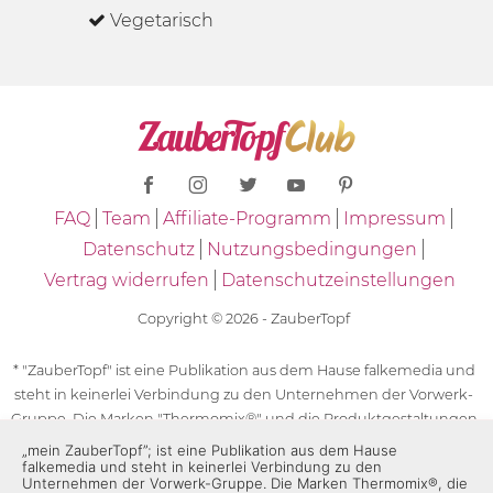
Vegetarisch
FAQ
Team
Affiliate-Programm
Impressum
Datenschutz
Nutzungsbedingungen
Vertrag widerrufen
Datenschutzeinstellungen
Copyright © 2026 - ZauberTopf
* "ZauberTopf" ist eine Publikation aus dem Hause falkemedia und
steht in keinerlei Verbindung zu den Unternehmen der Vorwerk-
Gruppe. Die Marken "Thermomix®" und die Produktgestaltungen
des "Thermomix®" sind eingetragene Marken der Unternehmen
„mein ZauberTopf”; ist eine Publikation aus dem Hause
falkemedia und steht in keinerlei Verbindung zu den
der Vorwerk-Gruppe. Die Marken Thermomix®, die Zeichen TM5®,
Unternehmen der Vorwerk-Gruppe. Die Marken Thermomix®, die
TM6 und TM31 sowie die Produktgestaltungen des Thermomix®