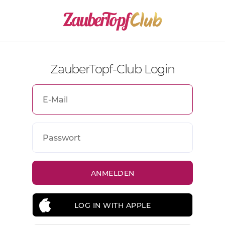
ZauberTopf-Club Login
LOG IN WITH APPLE