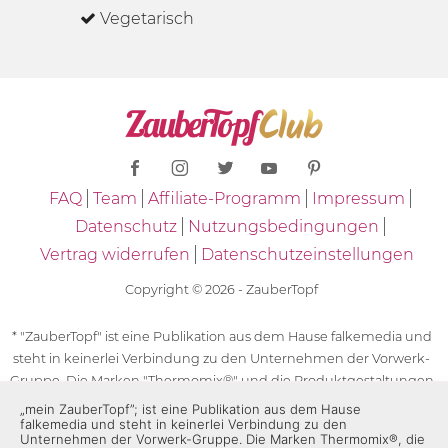
Vegetarisch
FAQ
Team
Affiliate-Programm
Impressum
Datenschutz
Nutzungsbedingungen
Vertrag widerrufen
Datenschutzeinstellungen
Copyright © 2026 - ZauberTopf
* "ZauberTopf" ist eine Publikation aus dem Hause falkemedia und
steht in keinerlei Verbindung zu den Unternehmen der Vorwerk-
Gruppe. Die Marken "Thermomix®" und die Produktgestaltungen
des "Thermomix®" sind eingetragene Marken der Unternehmen
„mein ZauberTopf”; ist eine Publikation aus dem Hause
falkemedia und steht in keinerlei Verbindung zu den
der Vorwerk-Gruppe. Die Marken Thermomix®, die Zeichen TM5®,
Unternehmen der Vorwerk-Gruppe. Die Marken Thermomix®, die
TM6 und TM31 sowie die Produktgestaltungen des Thermomix®