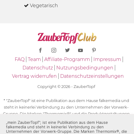
Vegetarisch
FAQ
Team
Affiliate-Programm
Impressum
Datenschutz
Nutzungsbedingungen
Vertrag widerrufen
Datenschutzeinstellungen
Copyright © 2026 - ZauberTopf
* "ZauberTopf" ist eine Publikation aus dem Hause falkemedia und
steht in keinerlei Verbindung zu den Unternehmen der Vorwerk-
Gruppe. Die Marken "Thermomix®" und die Produktgestaltungen
des "Thermomix®" sind eingetragene Marken der Unternehmen
„mein ZauberTopf”; ist eine Publikation aus dem Hause
falkemedia und steht in keinerlei Verbindung zu den
der Vorwerk-Gruppe. Die Marken Thermomix®, die Zeichen TM5®,
Unternehmen der Vorwerk-Gruppe. Die Marken Thermomix®, die
TM6 und TM31 sowie die Produktgestaltungen des Thermomix®