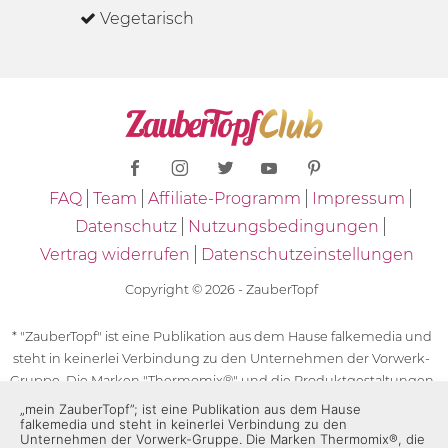
Vegetarisch
FAQ
Team
Affiliate-Programm
Impressum
Datenschutz
Nutzungsbedingungen
Vertrag widerrufen
Datenschutzeinstellungen
Copyright © 2026 - ZauberTopf
* "ZauberTopf" ist eine Publikation aus dem Hause falkemedia und
steht in keinerlei Verbindung zu den Unternehmen der Vorwerk-
Gruppe. Die Marken "Thermomix®" und die Produktgestaltungen
des "Thermomix®" sind eingetragene Marken der Unternehmen
„mein ZauberTopf”; ist eine Publikation aus dem Hause
falkemedia und steht in keinerlei Verbindung zu den
der Vorwerk-Gruppe. Die Marken Thermomix®, die Zeichen TM5®,
Unternehmen der Vorwerk-Gruppe. Die Marken Thermomix®, die
TM6 und TM31 sowie die Produktgestaltungen des Thermomix®