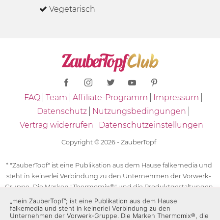
Vegetarisch
FAQ
Team
Affiliate-Programm
Impressum
Datenschutz
Nutzungsbedingungen
Vertrag widerrufen
Datenschutzeinstellungen
Copyright © 2026 - ZauberTopf
* "ZauberTopf" ist eine Publikation aus dem Hause falkemedia und
steht in keinerlei Verbindung zu den Unternehmen der Vorwerk-
Gruppe. Die Marken "Thermomix®" und die Produktgestaltungen
des "Thermomix®" sind eingetragene Marken der Unternehmen
„mein ZauberTopf”; ist eine Publikation aus dem Hause
falkemedia und steht in keinerlei Verbindung zu den
der Vorwerk-Gruppe. Die Marken Thermomix®, die Zeichen TM5®,
Unternehmen der Vorwerk-Gruppe. Die Marken Thermomix®, die
TM6 und TM31 sowie die Produktgestaltungen des Thermomix®