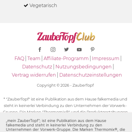
Vegetarisch
FAQ
Team
Affiliate-Programm
Impressum
Datenschutz
Nutzungsbedingungen
Vertrag widerrufen
Datenschutzeinstellungen
Copyright © 2026 - ZauberTopf
* "ZauberTopf" ist eine Publikation aus dem Hause falkemedia und
steht in keinerlei Verbindung zu den Unternehmen der Vorwerk-
Gruppe. Die Marken "Thermomix®" und die Produktgestaltungen
des "Thermomix®" sind eingetragene Marken der Unternehmen
„mein ZauberTopf”; ist eine Publikation aus dem Hause
falkemedia und steht in keinerlei Verbindung zu den
der Vorwerk-Gruppe. Die Marken Thermomix®, die Zeichen TM5®,
Unternehmen der Vorwerk-Gruppe. Die Marken Thermomix®, die
TM6 und TM31 sowie die Produktgestaltungen des Thermomix®