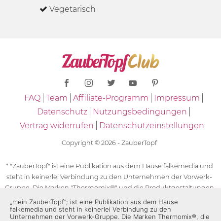
Vegetarisch
FAQ
Team
Affiliate-Programm
Impressum
Datenschutz
Nutzungsbedingungen
Vertrag widerrufen
Datenschutzeinstellungen
Copyright © 2026 - ZauberTopf
* "ZauberTopf" ist eine Publikation aus dem Hause falkemedia und
steht in keinerlei Verbindung zu den Unternehmen der Vorwerk-
Gruppe. Die Marken "Thermomix®" und die Produktgestaltungen
des "Thermomix®" sind eingetragene Marken der Unternehmen
„mein ZauberTopf”; ist eine Publikation aus dem Hause
falkemedia und steht in keinerlei Verbindung zu den
der Vorwerk-Gruppe. Die Marken Thermomix®, die Zeichen TM5®,
Unternehmen der Vorwerk-Gruppe. Die Marken Thermomix®, die
TM6 und TM31 sowie die Produktgestaltungen des Thermomix®