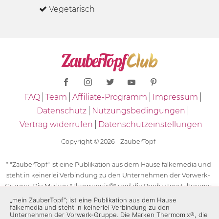
Vegetarisch
FAQ
Team
Affiliate-Programm
Impressum
Datenschutz
Nutzungsbedingungen
Vertrag widerrufen
Datenschutzeinstellungen
Copyright © 2026 - ZauberTopf
* "ZauberTopf" ist eine Publikation aus dem Hause falkemedia und
steht in keinerlei Verbindung zu den Unternehmen der Vorwerk-
Gruppe. Die Marken "Thermomix®" und die Produktgestaltungen
des "Thermomix®" sind eingetragene Marken der Unternehmen
„mein ZauberTopf”; ist eine Publikation aus dem Hause
falkemedia und steht in keinerlei Verbindung zu den
der Vorwerk-Gruppe. Die Marken Thermomix®, die Zeichen TM5®,
Unternehmen der Vorwerk-Gruppe. Die Marken Thermomix®, die
TM6 und TM31 sowie die Produktgestaltungen des Thermomix®