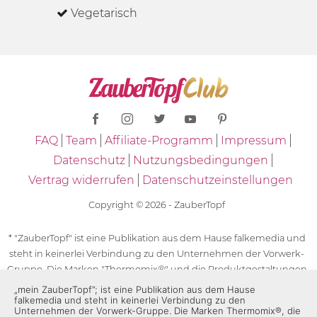
Vegetarisch
FAQ
Team
Affiliate-Programm
Impressum
Datenschutz
Nutzungsbedingungen
Vertrag widerrufen
Datenschutzeinstellungen
Copyright © 2026 - ZauberTopf
* "ZauberTopf" ist eine Publikation aus dem Hause falkemedia und
steht in keinerlei Verbindung zu den Unternehmen der Vorwerk-
Gruppe. Die Marken "Thermomix®" und die Produktgestaltungen
des "Thermomix®" sind eingetragene Marken der Unternehmen
„mein ZauberTopf”; ist eine Publikation aus dem Hause
falkemedia und steht in keinerlei Verbindung zu den
der Vorwerk-Gruppe. Die Marken Thermomix®, die Zeichen TM5®,
Unternehmen der Vorwerk-Gruppe. Die Marken Thermomix®, die
TM6 und TM31 sowie die Produktgestaltungen des Thermomix®