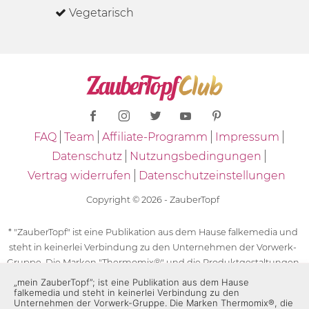
Vegetarisch
FAQ
Team
Affiliate-Programm
Impressum
Datenschutz
Nutzungsbedingungen
Vertrag widerrufen
Datenschutzeinstellungen
Copyright © 2026 - ZauberTopf
* "ZauberTopf" ist eine Publikation aus dem Hause falkemedia und
steht in keinerlei Verbindung zu den Unternehmen der Vorwerk-
Gruppe. Die Marken "Thermomix®" und die Produktgestaltungen
des "Thermomix®" sind eingetragene Marken der Unternehmen
„mein ZauberTopf”; ist eine Publikation aus dem Hause
falkemedia und steht in keinerlei Verbindung zu den
der Vorwerk-Gruppe. Die Marken Thermomix®, die Zeichen TM5®,
Unternehmen der Vorwerk-Gruppe. Die Marken Thermomix®, die
TM6 und TM31 sowie die Produktgestaltungen des Thermomix®