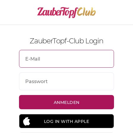
ZauberTopf-Club Login
LOG IN WITH APPLE