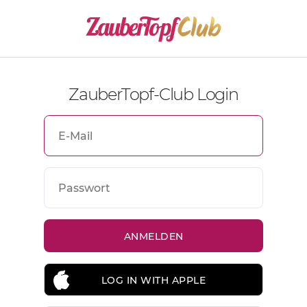
ZauberTopf-Club Login
LOG IN WITH APPLE