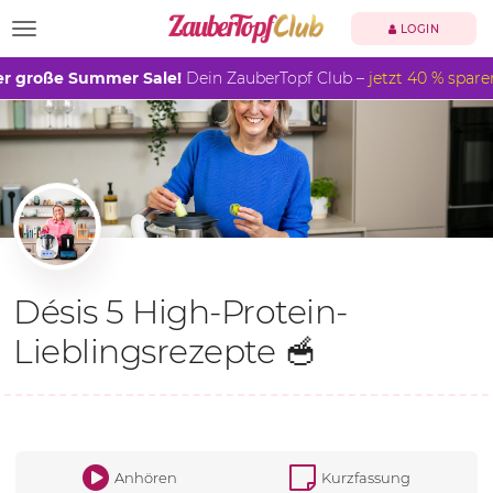
TOGGLE NAVIGATION
LOGIN
r große Summer Sale!
Dein ZauberTopf Club –
jetzt 40 % spare
Désis 5 High-Protein-
Lieblingsrezepte 🥣
Anhören
Kurzfassung