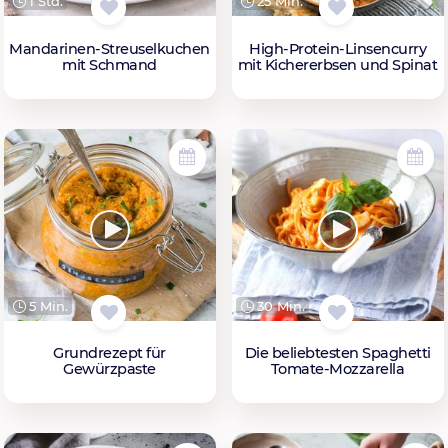
1 Std.
25 Min.
Mandarinen-Streuselkuchen
High-Protein-Linsencurry
mit Schmand
mit Kichererbsen und Spinat
5 Min.
30 Min.
Grundrezept für
Die beliebtesten Spaghetti
Gewürzpaste
Tomate-Mozzarella