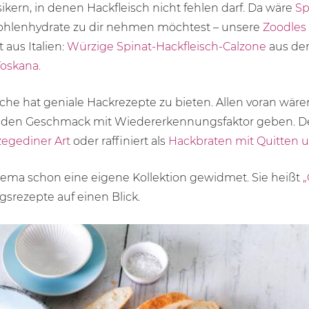
sikern, in denen Hackfleisch nicht fehlen darf. Da wäre
Sp
hlenhydrate zu dir nehmen möchtest – unsere
Zoodles
 aus Italien:
Würzige Spinat-Hackfleisch-Calzone
aus dem
oskana.
he hat geniale Hackrezepte zu bieten. Allen voran wär
n den Geschmack mit Wiedererkennungsfaktor geben. De
zegediner Art
oder raffiniert als
Hackbraten mit Quitten 
ema schon eine eigene Kollektion gewidmet. Sie heißt
„
gsrezepte auf einen Blick.