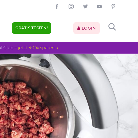
GRATIS TESTEN!
LOGIN
pf Club –
jetzt 40 % sparen →