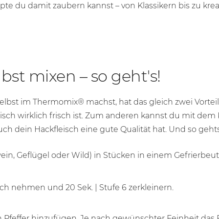
pte du damit zaubern kannst – von Klassikern bis zu k
lbst mixen – so geht's!
elbst im Thermomix® machst, hat das gleich zwei Vorteil
leisch wirklich frisch ist. Zum anderen kannst du mit d
uch dein Hackfleisch eine gute Qualität hat. Und so gehts
ein, Geflügel oder Wild) in Stücken in einem Gefrierbeute
rfach nehmen und
20 Sek.
|
Stufe 6
zerkleinern.
en Pfeffer hinzufügen. Je nach gewünschter Feinheit das