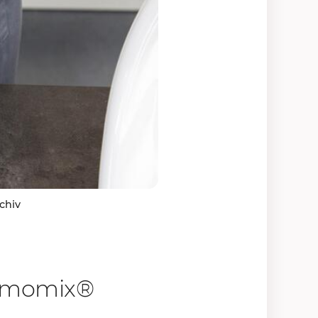
rchiv
ermomix®