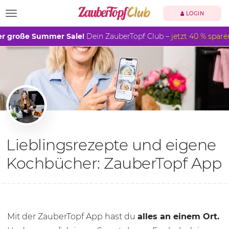
TOGGLE NAVIGATION
LOGIN
r große Summer Sale!
Dein ZauberTopf Club –
jetzt 40 % spare
Lieblingsrezepte und eigene
Kochbücher: ZauberTopf App
Mit der ZauberTopf App hast du
alles an einem Ort.