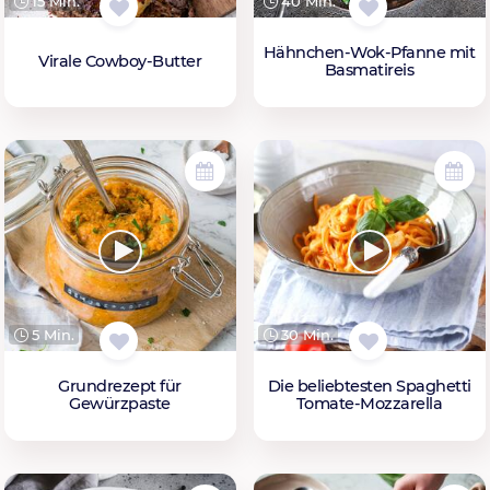
15 Min.
40 Min.
Hähnchen-Wok-Pfanne mit
Virale Cowboy-Butter
Basmatireis
5 Min.
30 Min.
Grundrezept für
Die beliebtesten Spaghetti
Gewürzpaste
Tomate-Mozzarella