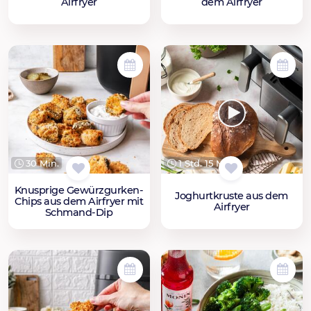
Airfryer
dem Airfryer
30 Min.
1 Std. 15 Min.
Knusprige Gewürzgurken-
Joghurtkruste aus dem
Chips aus dem Airfryer mit
Airfryer
Schmand-Dip