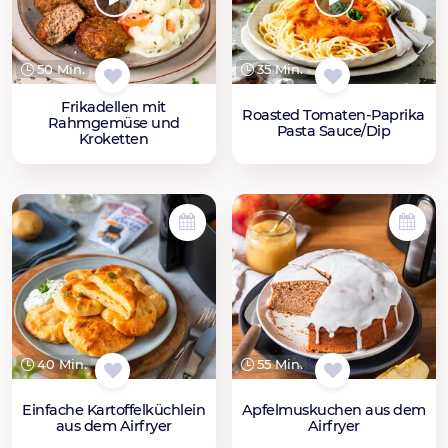
50 Min.
35 Min.
Frikadellen mit
Roasted Tomaten-Paprika
Rahmgemüse und
Pasta Sauce/Dip
Kroketten
40 Min.
55 Min.
Einfache Kartoffelküchlein
Apfelmuskuchen aus dem
aus dem Airfryer
Airfryer