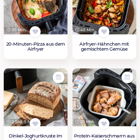
20 Min.
45 Min.
20-Minuten-Pizza aus dem
Airfryer-Hähnchen mit
Airfryer
gemischtem Gemüse
2 Std. 5 Min.
25 Min.
Dinkel-Joghurtkruste im
Protein-Kaiserschmarrn aus