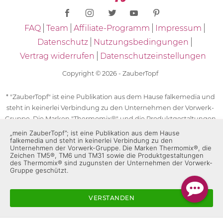
FAQ
Team
Affiliate-Programm
Impressum
Datenschutz
Nutzungsbedingungen
Vertrag widerrufen
Datenschutzeinstellungen
Copyright © 2026 - ZauberTopf
* "ZauberTopf" ist eine Publikation aus dem Hause falkemedia und
steht in keinerlei Verbindung zu den Unternehmen der Vorwerk-
Gruppe. Die Marken "Thermomix®" und die Produktgestaltungen
des "Thermomix®" sind eingetragene Marken der Unternehmen
„mein ZauberTopf”; ist eine Publikation aus dem Hause
falkemedia und steht in keinerlei Verbindung zu den
der Vorwerk-Gruppe. Die Marken Thermomix®, die Zeichen TM5®,
Unternehmen der Vorwerk-Gruppe. Die Marken Thermomix®, die
TM6 und TM31 sowie die Produktgestaltungen des Thermomix®
Zeichen TM5®, TM6 und TM31 sowie die Produktgestaltungen
des Thermomix® sind zugunsten der Unternehmen der Vorwerk-
sind zugunsten der Unternehmen der Vorwerk-Gruppe
Gruppe geschützt.
geschützt. Für die Rezeptangaben in "ZauberTopf" ist
ausschließlich falkemedia verantwortlich.
VERSTANDEN