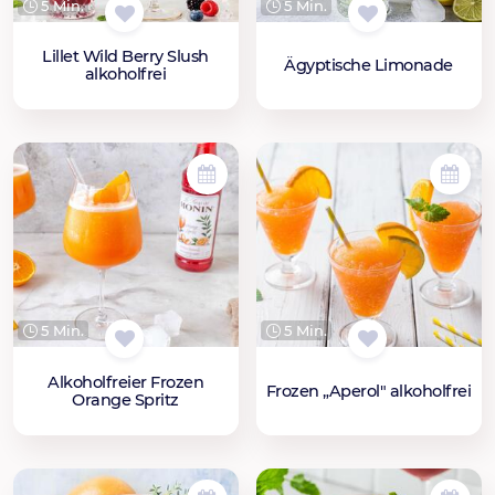
5 Min.
5 Min.
Lillet Wild Berry Slush
Ägyptische Limonade
alkoholfrei
5 Min.
5 Min.
Alkoholfreier Frozen
Frozen „Aperol" alkoholfrei
Orange Spritz