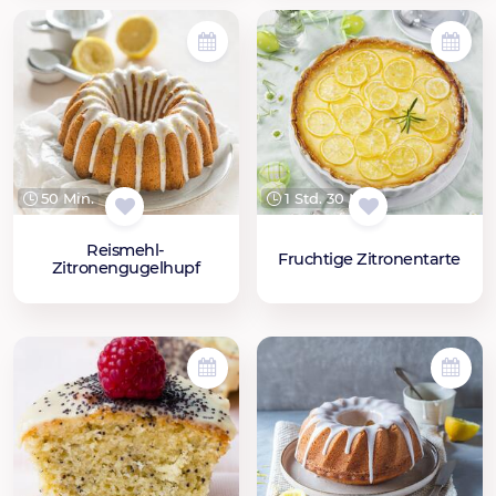
50 Min.
1 Std. 30 Min.
Reismehl-
Fruchtige Zitronentarte
Zitronengugelhupf