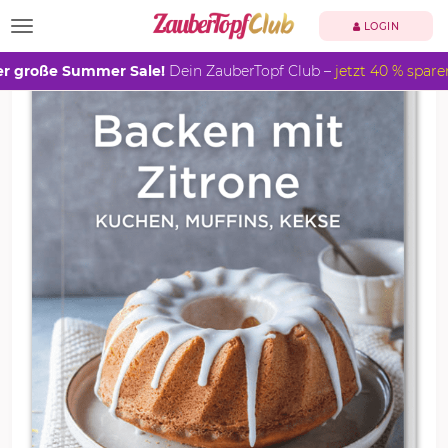
TOGGLE NAVIGATION
LOGIN
r große Summer Sale!
Dein ZauberTopf Club –
jetzt 40 % spare