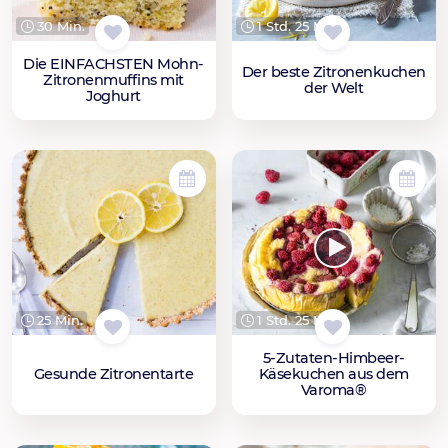
30 Min.
1 Std. 25 Min.
Die EINFACHSTEN Mohn-
Der beste Zitronenkuchen
Zitronenmuffins mit
der Welt
Joghurt
25 Min.
1 Std. 25 Min.
5-Zutaten-Himbeer-
Gesunde Zitronentarte
Käsekuchen aus dem
Varoma®