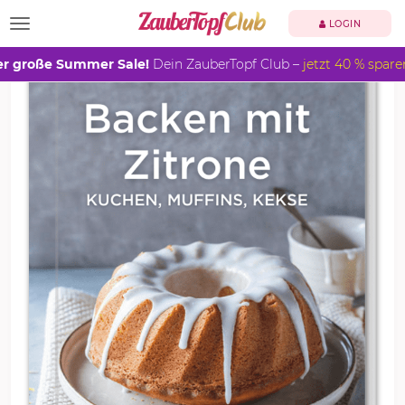
TOGGLE NAVIGATION
LOGIN
r große Summer Sale!
Dein ZauberTopf Club –
jetzt 40 % spare