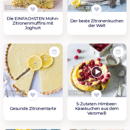
30 Min.
1 Std. 25 Min.
Die EINFACHSTEN Mohn-
Der beste Zitronenkuchen
Zitronenmuffins mit
der Welt
Joghurt
25 Min.
1 Std. 25 Min.
5-Zutaten-Himbeer-
Gesunde Zitronentarte
Käsekuchen aus dem
Varoma®