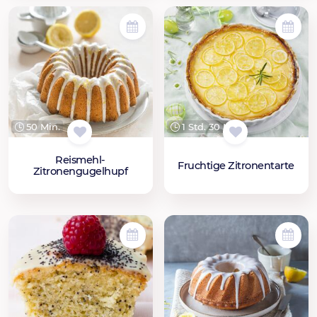
50 Min.
1 Std. 30 Min.
Reismehl-
Fruchtige Zitronentarte
Zitronengugelhupf