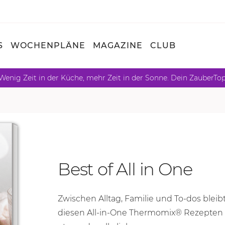
S
WOCHENPLÄNE
MAGAZINE
CLUB
Wenig Zeit in der Küche, mehr Zeit in der Sonne. Dein ZauberTo
Best of All in One
Zwischen Alltag, Familie und To-dos bleibt
diesen All-in-One Thermomix® Rezepte