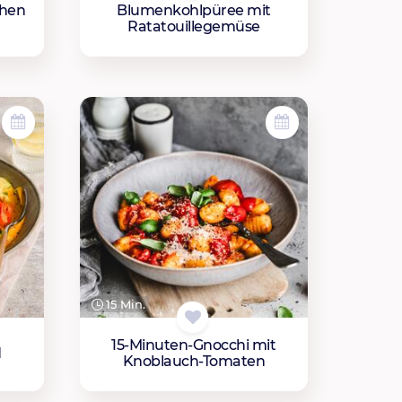
chen
Blumenkohlpüree mit
Ratatouillegemüse
15 Min.
15-Minuten-Gnocchi mit
d
Knoblauch-Tomaten