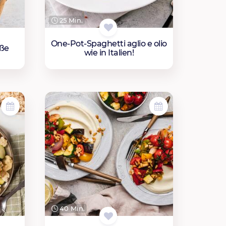
25 Min.
One-Pot-Spaghetti aglio e olio
ße
wie in Italien!
40 Min.