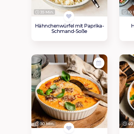
35 Min.
10 
Hähnchenwürfel mit Paprika-
H
Schmand-Soße
50 Min.
40 