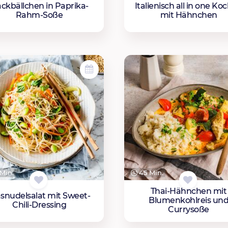
ckbällchen in Paprika-
Italienisch all in one Ko
Rahm-Soße
mit Hähnchen
Min.
45 Min.
Thai-Hähnchen mit
asnudelsalat mit Sweet-
Blumenkohlreis un
Chili-Dressing
Currysoße