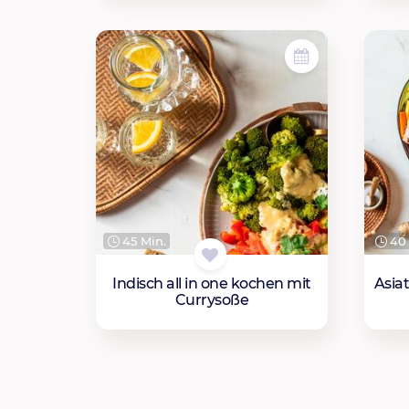
45 Min.
40 
Indisch all in one kochen mit
Asiat
Currysoße