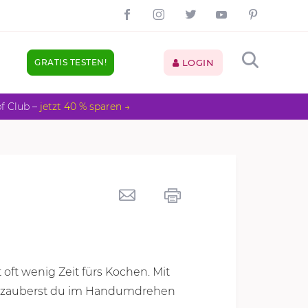
GRATIS TESTEN!
LOGIN
pf Club –
jetzt 40 % sparen →
 oft wenig Zeit fürs Kochen. Mit
n zauberst du im Handumdrehen