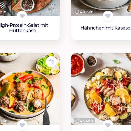
Min.
40 Min.
igh-Protein-Salat mit
Hähnchen mit Käseso
Hüttenkäse
Min.
45 Min.