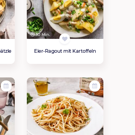
50 Min.
ätzle
Eier-Ragout mit Kartoffeln