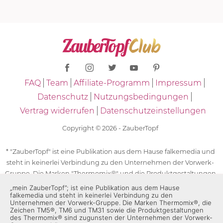
FAQ
Team
Affiliate-Programm
Impressum
Datenschutz
Nutzungsbedingungen
Vertrag widerrufen
Datenschutzeinstellungen
Copyright © 2026 - ZauberTopf
* "ZauberTopf" ist eine Publikation aus dem Hause falkemedia und
steht in keinerlei Verbindung zu den Unternehmen der Vorwerk-
Gruppe. Die Marken "Thermomix®" und die Produktgestaltungen
des "Thermomix®" sind eingetragene Marken der Unternehmen
„mein ZauberTopf”; ist eine Publikation aus dem Hause
falkemedia und steht in keinerlei Verbindung zu den
der Vorwerk-Gruppe. Die Marken Thermomix®, die Zeichen TM5®,
Unternehmen der Vorwerk-Gruppe. Die Marken Thermomix®, die
TM6 und TM31 sowie die Produktgestaltungen des Thermomix®
Zeichen TM5®, TM6 und TM31 sowie die Produktgestaltungen
sind zugunsten der Unternehmen der Vorwerk-Gruppe
des Thermomix® sind zugunsten der Unternehmen der Vorwerk-