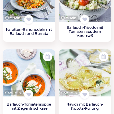
35 Min.
35 Min.
Bärlauch-Risotto mit
Karotten-Bandnudeln mit
Tomaten aus dem
Bärlauch und Burrata
Varoma®
50 Min.
30 Min.
Bärlauch-Tomatensuppe
Ravioli mit Bärlauch-
mit Ziegenfrischkäse
Ricotta-Füllung