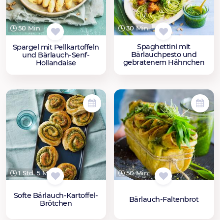
30 Min.
50 Min.
Spaghettini mit
Spargel mit Pellkartoffeln
Bärlauchpesto und
und Bärlauch-Senf-
gebratenem Hähnchen
Hollandaise
1 Std. 5 Min.
50 Min.
Softe Bärlauch-Kartoffel-
Bärlauch-Faltenbrot
Brötchen