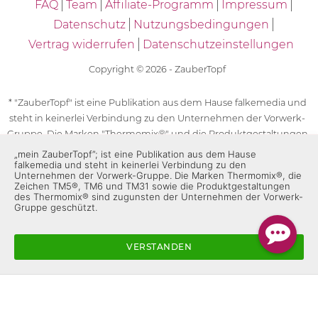
FAQ
Team
Affiliate-Programm
Impressum
Datenschutz
Nutzungsbedingungen
Vertrag widerrufen
Datenschutzeinstellungen
Copyright © 2026 - ZauberTopf
* "ZauberTopf" ist eine Publikation aus dem Hause falkemedia und
steht in keinerlei Verbindung zu den Unternehmen der Vorwerk-
Gruppe. Die Marken "Thermomix®" und die Produktgestaltungen
des "Thermomix®" sind eingetragene Marken der Unternehmen
„mein ZauberTopf”; ist eine Publikation aus dem Hause
falkemedia und steht in keinerlei Verbindung zu den
der Vorwerk-Gruppe. Die Marken Thermomix®, die Zeichen TM5®,
Unternehmen der Vorwerk-Gruppe. Die Marken Thermomix®, die
TM6 und TM31 sowie die Produktgestaltungen des Thermomix®
Zeichen TM5®, TM6 und TM31 sowie die Produktgestaltungen
des Thermomix® sind zugunsten der Unternehmen der Vorwerk-
sind zugunsten der Unternehmen der Vorwerk-Gruppe
Gruppe geschützt.
geschützt. Für die Rezeptangaben in "ZauberTopf" ist
ausschließlich falkemedia verantwortlich.
VERSTANDEN