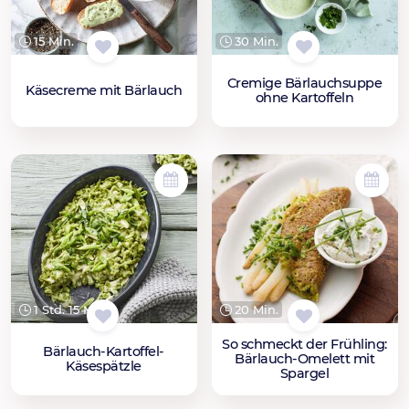
15 Min.
30 Min.
Cremige Bärlauchsuppe
Käsecreme mit Bärlauch
ohne Kartoffeln
1 Std. 15 Min.
20 Min.
So schmeckt der Frühling:
Bärlauch-Kartoffel-
Bärlauch-Omelett mit
Käsespätzle
Spargel