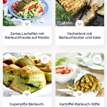
35 Min.
45 Min.
Zartes Lachsfilet mit
Fächerbrot mit
Bärlauchhaube auf Risotto
Bärlauchbutter und Käse
30 Min.
10 Min.
Supersofte Bärlauch-
Kartoffel-Bärlauch-Stifte