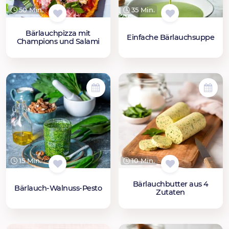
50 Min.
35 Min.
Bärlauchpizza mit
Einfache Bärlauchsuppe
Champions und Salami
15 Min.
10 Min.
Bärlauchbutter aus 4
Bärlauch-Walnuss-Pesto
Zutaten