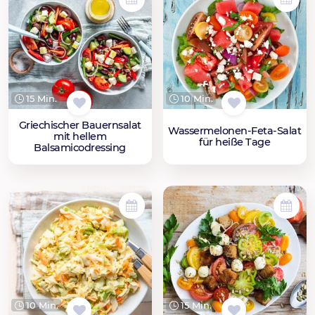
15 Min.
10 Min.
Griechischer Bauernsalat
Wassermelonen-Feta-Salat
mit hellem
für heiße Tage
Balsamicodressing
10 Min.
15 Min.