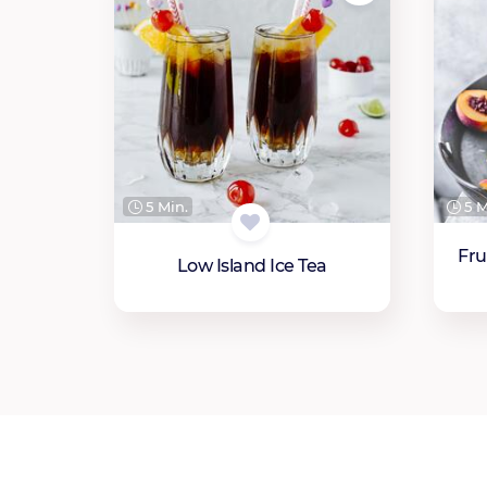
5 Min.
5 M
Fru
Low Island Ice Tea