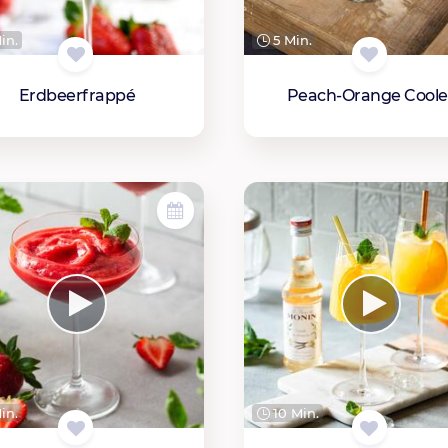
in.
5 Min.
Erdbeerfrappé
Peach-Orange Coole
in.
10 Min.