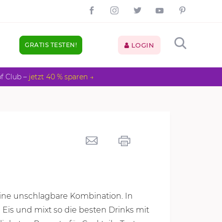
GRATIS TESTEN!
LOGIN
pf Club –
jetzt 40 % sparen →
ine unschlagbare Kombination. In
 Eis und mixt so die besten Drinks mit