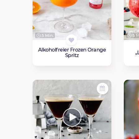
5 Min.
5 M
Alkoholfreier Frozen Orange
„
Spritz