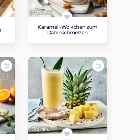
10 Min.
Karamell-Wölkchen zum
r
Dahinschmelzen
5 Min.