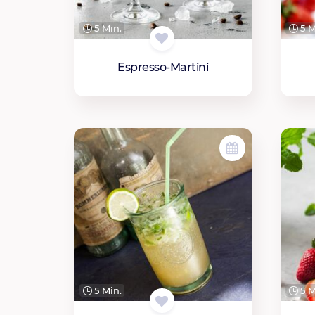
5 Min.
5 M
Espresso-Martini
5 Min.
5 M