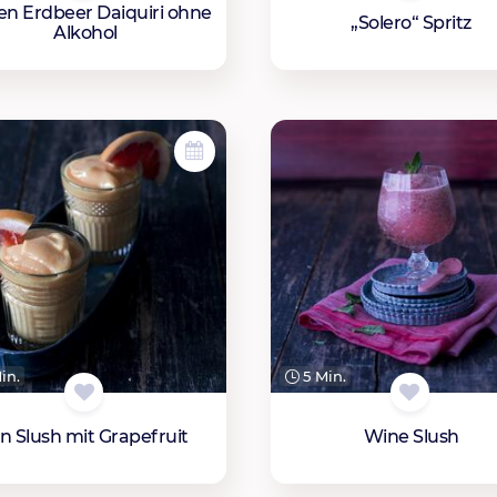
en Erdbeer Daiquiri ohne
„Solero“ Spritz
Alkohol
in.
5 Min.
in Slush mit Grapefruit
Wine Slush