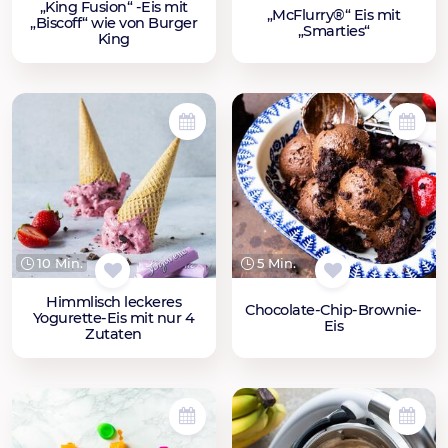
„King Fusion“ -Eis mit
„McFlurry®“ Eis mit
„Biscoff“ wie von Burger
„Smarties“
King
10 Min.
5 Min.
Himmlisch leckeres
Chocolate-Chip-Brownie-
Yogurette-Eis mit nur 4
Eis
Zutaten