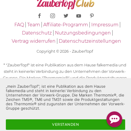
FAQ
Team
Affiliate-Programm
Impressum
Datenschutz
Nutzungsbedingungen
Vertrag widerrufen
Datenschutzeinstellungen
Copyright © 2026 - ZauberTopf
* "ZauberTopf" ist eine Publikation aus dem Hause falkemedia und
steht in keinerlei Verbindung zu den Unternehmen der Vorwerk-
Gruppe. Die Marken "Thermomix®" und die Produktgestaltungen
des "Thermomix®" sind eingetragene Marken der Unternehmen
„mein ZauberTopf”; ist eine Publikation aus dem Hause
falkemedia und steht in keinerlei Verbindung zu den
der Vorwerk-Gruppe. Die Marken Thermomix®, die Zeichen TM5®,
Unternehmen der Vorwerk-Gruppe. Die Marken Thermomix®, die
TM6 und TM31 sowie die Produktgestaltungen des Thermomix®
Zeichen TM5®, TM6 und TM31 sowie die Produktgestaltungen
des Thermomix® sind zugunsten der Unternehmen der Vorwerk-
sind zugunsten der Unternehmen der Vorwerk-Gruppe
Gruppe geschützt.
geschützt. Für die Rezeptangaben in "ZauberTopf" ist
ausschließlich falkemedia verantwortlich.
VERSTANDEN