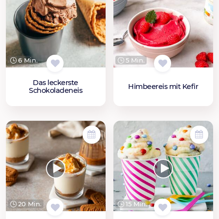
6 Min.
5 Min.
Das leckerste
Himbeereis mit Kefir
Schokoladeneis
20 Min.
15 Min.