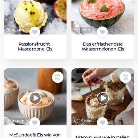
15 Min.
5 Min.
Passionsfrucht-
Das erfrischendste
Mascarpone-Eis
Wassermelonen-Eis
10 Min.
15 Min.
McSundae® Eis wie von
Tiramisu-Eis wie in Italien!