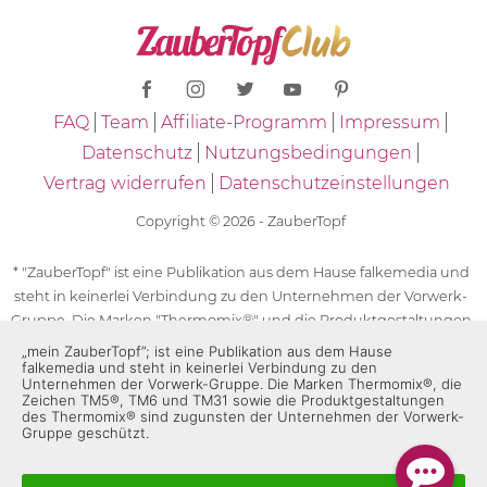
FAQ
Team
Affiliate-Programm
Impressum
Datenschutz
Nutzungsbedingungen
Vertrag widerrufen
Datenschutzeinstellungen
Copyright © 2026 - ZauberTopf
* "ZauberTopf" ist eine Publikation aus dem Hause falkemedia und
steht in keinerlei Verbindung zu den Unternehmen der Vorwerk-
Gruppe. Die Marken "Thermomix®" und die Produktgestaltungen
des "Thermomix®" sind eingetragene Marken der Unternehmen
„mein ZauberTopf”; ist eine Publikation aus dem Hause
falkemedia und steht in keinerlei Verbindung zu den
der Vorwerk-Gruppe. Die Marken Thermomix®, die Zeichen TM5®,
Unternehmen der Vorwerk-Gruppe. Die Marken Thermomix®, die
TM6 und TM31 sowie die Produktgestaltungen des Thermomix®
Zeichen TM5®, TM6 und TM31 sowie die Produktgestaltungen
des Thermomix® sind zugunsten der Unternehmen der Vorwerk-
sind zugunsten der Unternehmen der Vorwerk-Gruppe
Gruppe geschützt.
geschützt. Für die Rezeptangaben in "ZauberTopf" ist
ausschließlich falkemedia verantwortlich.