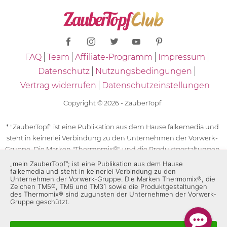
FAQ
Team
Affiliate-Programm
Impressum
Datenschutz
Nutzungsbedingungen
Vertrag widerrufen
Datenschutzeinstellungen
Copyright © 2026 - ZauberTopf
* "ZauberTopf" ist eine Publikation aus dem Hause falkemedia und
steht in keinerlei Verbindung zu den Unternehmen der Vorwerk-
Gruppe. Die Marken "Thermomix®" und die Produktgestaltungen
des "Thermomix®" sind eingetragene Marken der Unternehmen
„mein ZauberTopf”; ist eine Publikation aus dem Hause
falkemedia und steht in keinerlei Verbindung zu den
der Vorwerk-Gruppe. Die Marken Thermomix®, die Zeichen TM5®,
Unternehmen der Vorwerk-Gruppe. Die Marken Thermomix®, die
TM6 und TM31 sowie die Produktgestaltungen des Thermomix®
Zeichen TM5®, TM6 und TM31 sowie die Produktgestaltungen
des Thermomix® sind zugunsten der Unternehmen der Vorwerk-
sind zugunsten der Unternehmen der Vorwerk-Gruppe
Gruppe geschützt.
geschützt. Für die Rezeptangaben in "ZauberTopf" ist
ausschließlich falkemedia verantwortlich.