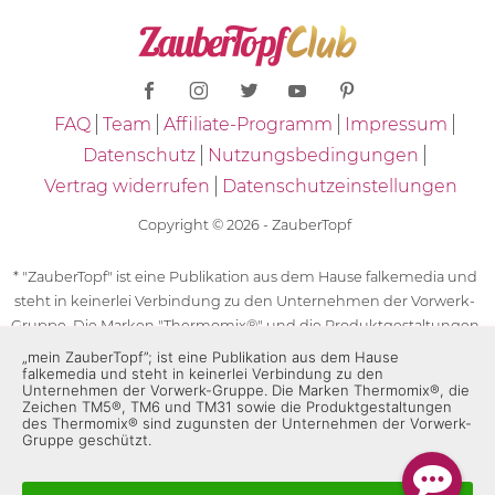
FAQ
Team
Affiliate-Programm
Impressum
Datenschutz
Nutzungsbedingungen
Vertrag widerrufen
Datenschutzeinstellungen
Copyright © 2026 - ZauberTopf
* "ZauberTopf" ist eine Publikation aus dem Hause falkemedia und
steht in keinerlei Verbindung zu den Unternehmen der Vorwerk-
Gruppe. Die Marken "Thermomix®" und die Produktgestaltungen
des "Thermomix®" sind eingetragene Marken der Unternehmen
„mein ZauberTopf”; ist eine Publikation aus dem Hause
falkemedia und steht in keinerlei Verbindung zu den
der Vorwerk-Gruppe. Die Marken Thermomix®, die Zeichen TM5®,
Unternehmen der Vorwerk-Gruppe. Die Marken Thermomix®, die
TM6 und TM31 sowie die Produktgestaltungen des Thermomix®
Zeichen TM5®, TM6 und TM31 sowie die Produktgestaltungen
des Thermomix® sind zugunsten der Unternehmen der Vorwerk-
sind zugunsten der Unternehmen der Vorwerk-Gruppe
Gruppe geschützt.
geschützt. Für die Rezeptangaben in "ZauberTopf" ist
ausschließlich falkemedia verantwortlich.