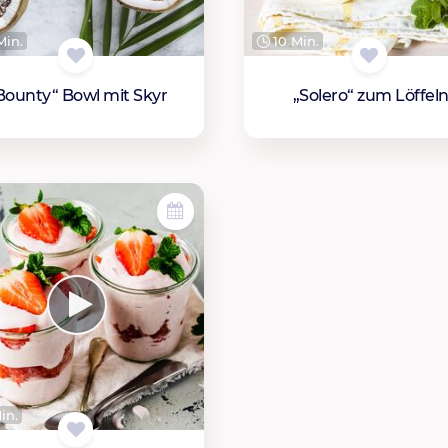
Min.
10 Min.
Bounty“ Bowl mit Skyr
„Solero“ zum Löffel
in.