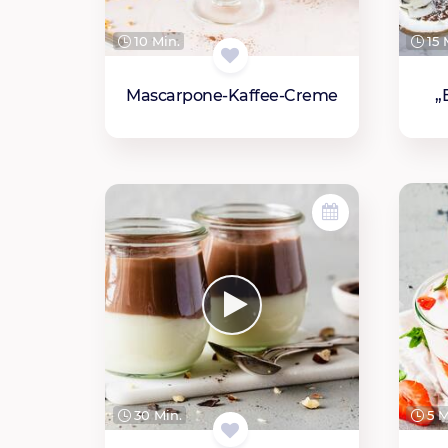
10 Min.
15 
Mascarpone-Kaffee-Creme
„
5 M
30 Min.