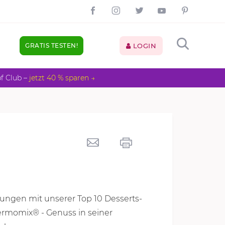
GRATIS TESTEN!
LOGIN
pf Club –
jetzt 40 % sparen →
hungen mit unserer Top 10 Desserts-
hermomix® - Genuss in seiner