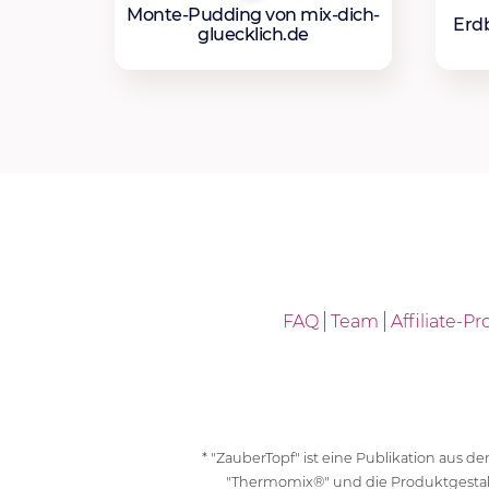
Monte-Pudding von mix-dich-
Erd
glueck­lich.de
FAQ
Team
Affiliate-
* "ZauberTopf" ist eine Publikation aus
"Thermomix®" und die Produktgesta