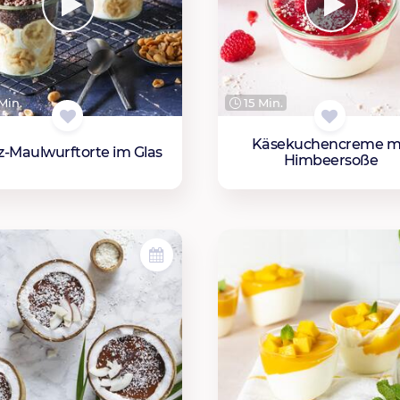
Min.
15 Min.
Käsekuchencreme m
tz-Maulwurftorte im Glas
Himbeersoße