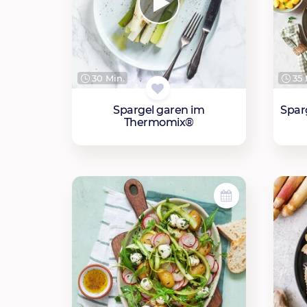
30 Min.
35 
Spargel garen im
Spar
Thermomix®