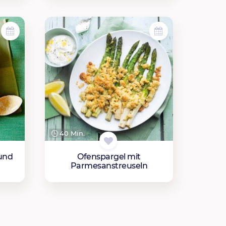
40 Min.
 und
Ofenspargel mit
Parmesanstreuseln