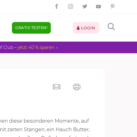
GRATIS TESTEN!
LOGIN
pf Club –
jetzt 40 % sparen →
ommen diese besonderen Momente, auf
 mit zarten Stangen, ein Hauch Butter,