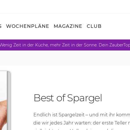
S
WOCHENPLÄNE
MAGAZINE
CLUB
Wenig Zeit in der Küche, mehr Zeit in der Sonne. Dein ZauberTo
Best of Spargel
Endlich ist Spargelzeit – und mit ihr k
die wir jedes Jahr warten: der erste Teller