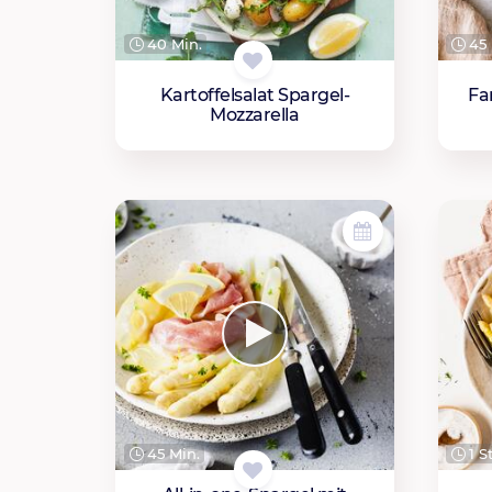
45 
40 Min.
Fa
Kartoffelsalat Spargel-
Mozzarella
45 Min.
1 S