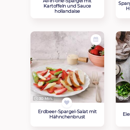
All-in-one-Spargel mit
Spar
Kartoffeln und Sauce
H
hollandaise
30 Min.
50 
Erdbeer-Spargel-Salat mit
Eie
Hähnchenbrust