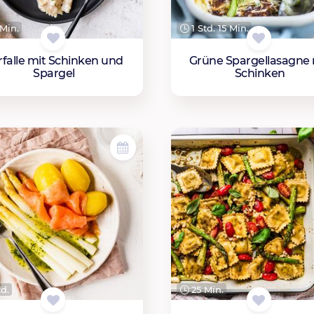
Min.
1 Std. 15 Min.
rfalle mit Schinken und
Grüne Spargellasagne 
Spargel
Schinken
td.
25 Min.