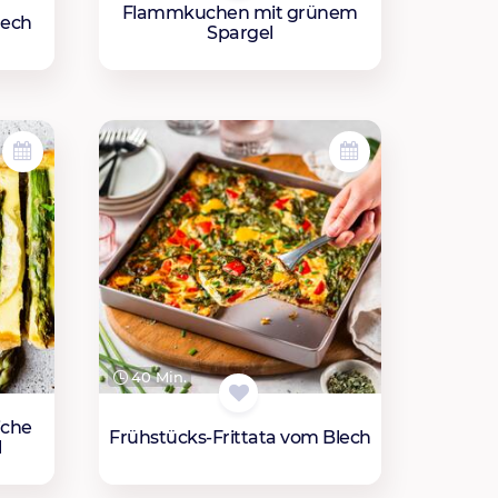
Flammkuchen mit grünem
lech
Spargel
40 Min.
iche
Frühstücks-Frittata vom Blech
l