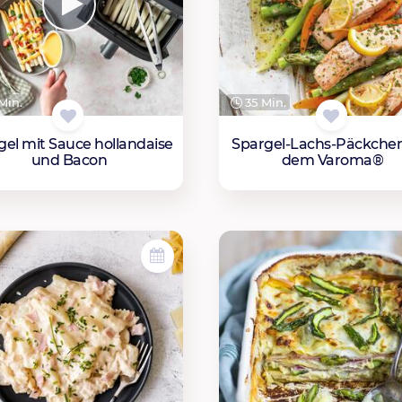
Min.
35 Min.
gel mit Sauce hollandaise
Spargel-Lachs-Päckche
und Bacon
dem Varoma®