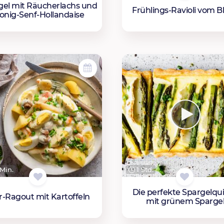
gel mit Räucherlachs und
Frühlings-Ravioli vom B
onig-Senf-Hollandaise
Min.
1 Std.
Die perfekte Spargelqu
r-Ragout mit Kartoffeln
mit grünem Sparge