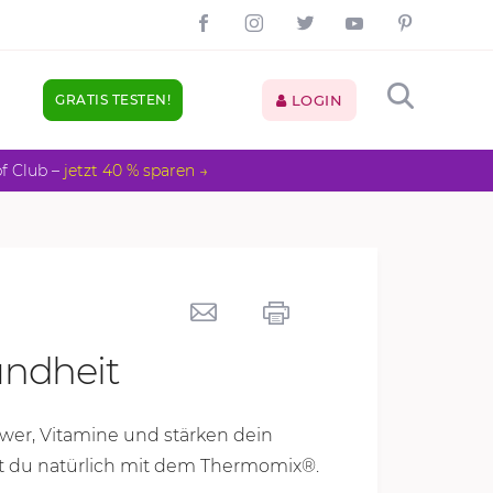
GRATIS TESTEN!
LOGIN
pf Club –
jetzt 40 % sparen →
undheit
wer, Vitamine und stärken dein
t du natürlich mit dem Thermomix®.