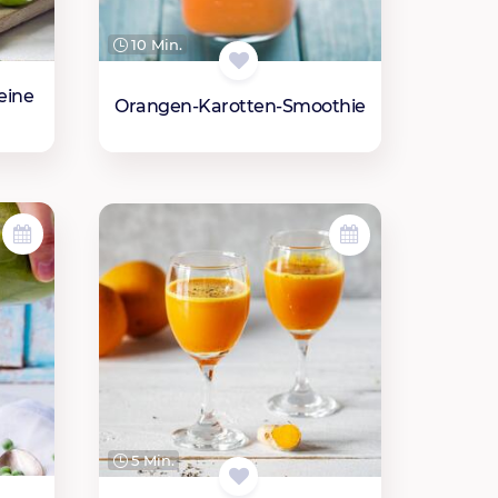
10 Min.
deine
Orangen-Karotten-Smoothie
5 Min.