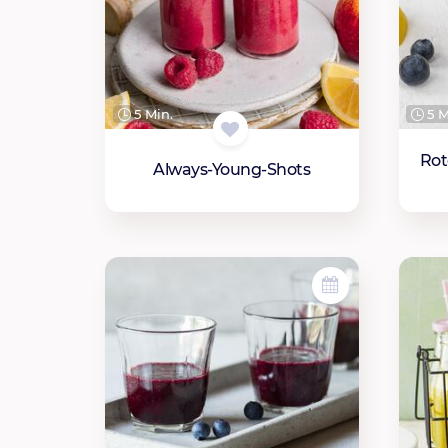
5 Min.
5 M
Rot
Always-Young-Shots