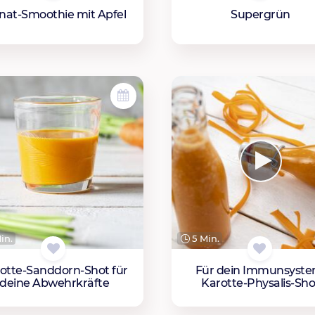
nat-Smoothie mit Apfel
Supergrün
in.
5 Min.
otte-Sanddorn-Shot für
Für dein Immunsyste
deine Abwehrkräfte
Karotte-Physalis-Sho