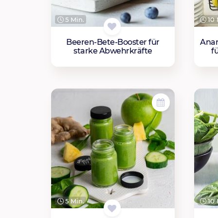
5 Min.
10 
Beeren-Bete-Booster für
Anan
starke Abwehrkräfte
f
5 Min.
10 