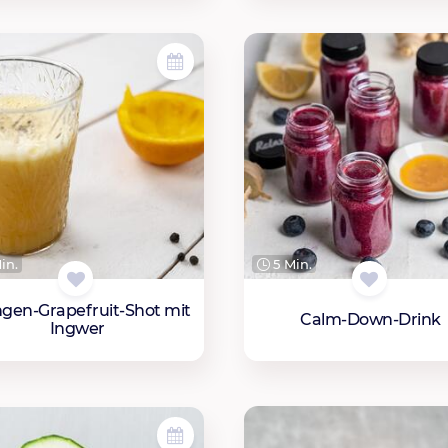
in.
5 Min.
gen-Grapefruit-Shot mit
Calm-Down-Drink
Ingwer