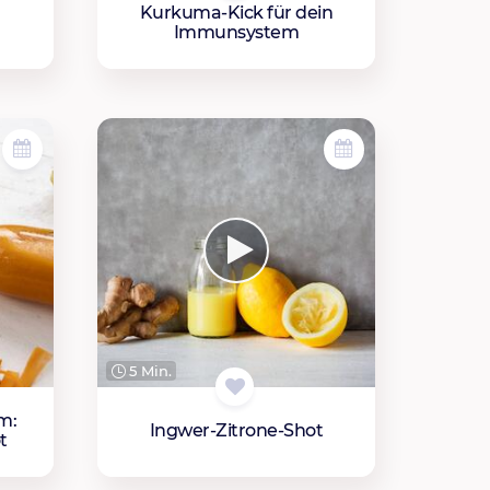
Kurkuma-Kick für dein
Immunsystem
5 Min.
m:
Ingwer-Zitrone-Shot
t