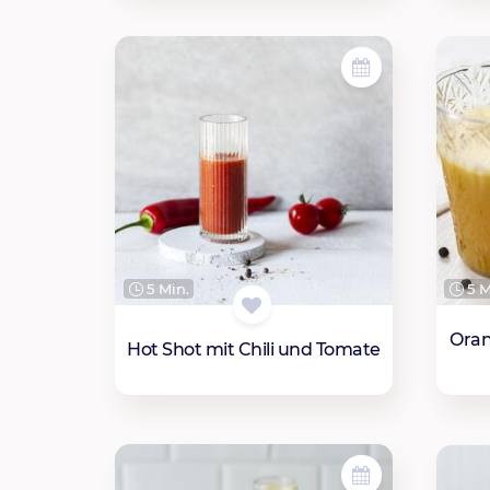
5 Min.
5 M
Oran
Hot Shot mit Chili und Tomate