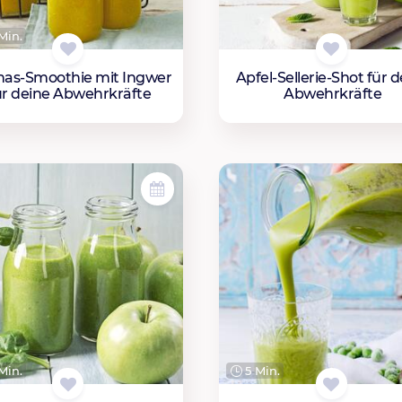
Min.
as-Smoothie mit Ingwer
Apfel-Sellerie-Shot für 
ür deine Abwehrkräfte
Abwehrkräfte
Min.
5 Min.