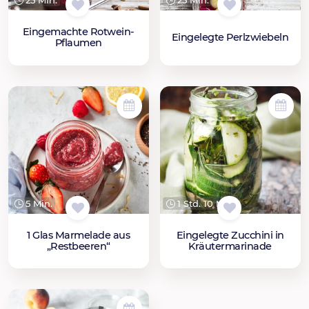
25 Min.
25 Min.
Eingemachte Rotwein-
Eingelegte Perlzwiebeln
Pflaumen
5 Min.
1 Std. 10 Min.
1 Glas Marmelade aus
Eingelegte Zucchini in
„Restbeeren“
Kräutermarinade