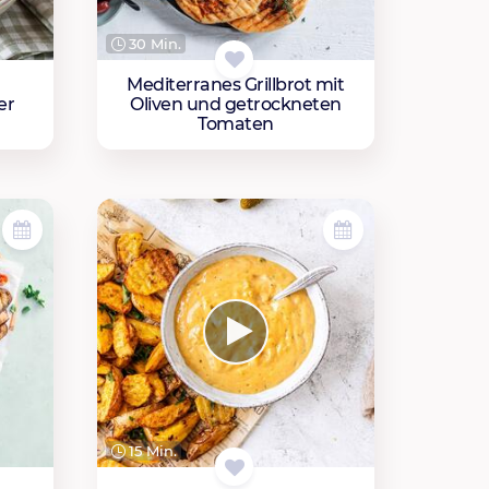
30 Min.
Mediterranes Grillbrot mit
er
Oliven und getrockneten
Tomaten
15 Min.