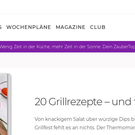
S
WOCHENPLÄNE
MAGAZINE
CLUB
Wenig Zeit in der Küche, mehr Zeit in der Sonne. Dein ZauberTo
20 Grillrezepte – und
Von knackigem Salat über würzige Dips b
Grillfest fehlt es an nichts. Der Thermomix