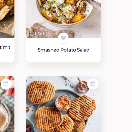
1 Std.
t mit
Smashed Potato Salad