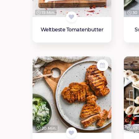
15 Min.
30 
Weltbeste Tomatenbutter
S
20 Min.
45 