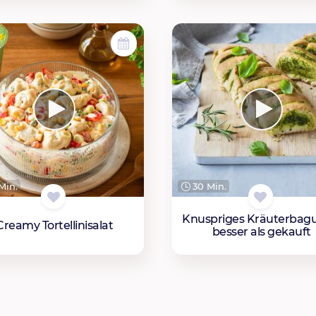
Min.
30 Min.
Knuspriges Kräuterbag
Creamy Tortellinisalat
besser als gekauft