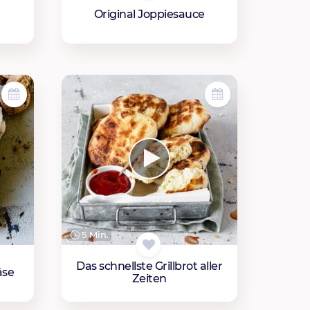
Original Joppiesauce
5 Min.
Das schnellste Grillbrot aller
äse
Zeiten