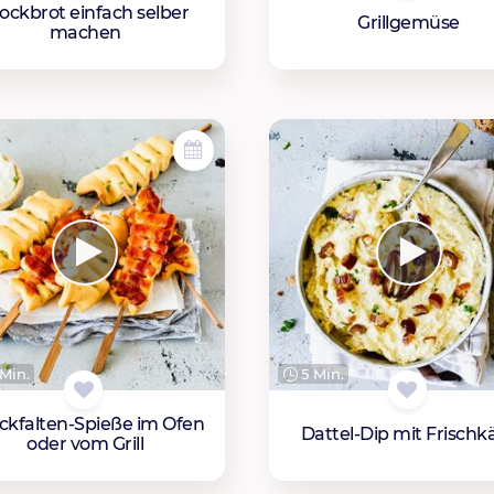
ockbrot einfach selber
Grillgemüse
machen
Min.
5 Min.
ckfalten-Spieße im Ofen
Dattel-Dip mit Frischk
oder vom Grill