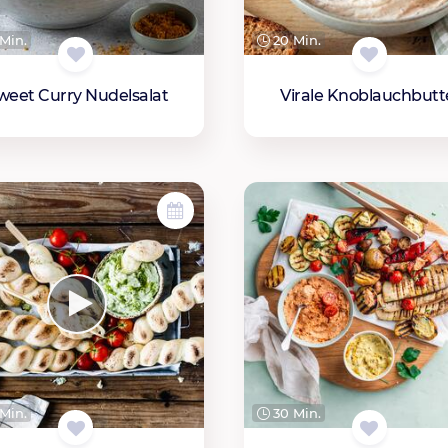
Min.
20 Min.
weet Curry Nudelsalat
Virale Knoblauchbutt
Min.
30 Min.