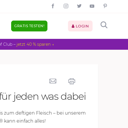
GRATIS TESTEN!
LOGIN
pf Club –
jetzt 40 % sparen →
 für jeden was dabei
is zum deftigen Fleisch – bei unserem
® kann einfach alles!