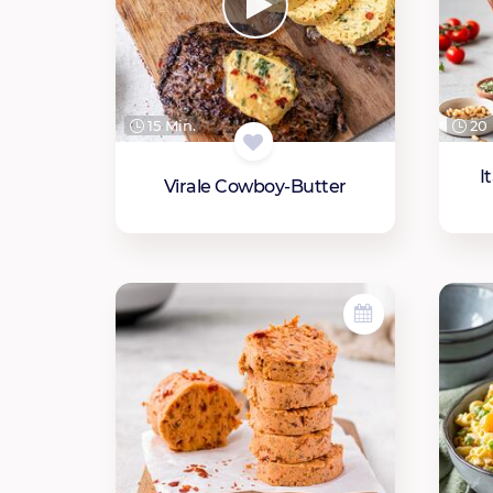
15 Min.
20 
I
Virale Cowboy-Butter