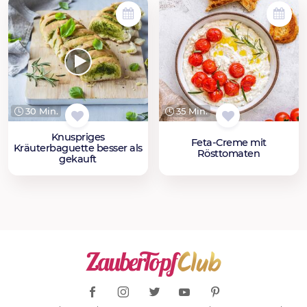
30 Min.
35 Min.
Knuspriges
Feta-Creme mit
Kräuterbaguette besser als
Rösttomaten
gekauft