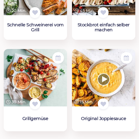
20 Min.
45 Min.
Schnelle Schweinerei vom
Stockbrot einfach selber
Grill
machen
30 Min.
15 Min.
Grillgemüse
Original Joppiesauce