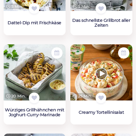
5 Min.
5 Min.
Das schnellste Grillbrot aller
Dattel-Dip mit Frischkäse
Zeiten
20 Min.
25 Min.
Würziges Grillhähnchen mit
Creamy Tortellinisalat
Joghurt-Curry-Marinade